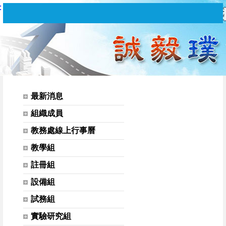
:
教務處 | 學科績優免修鑑定
網站選單
最新消息
組織成員
教務處線上行事曆
教學組
註冊組
設備組
試務組
實驗研究組