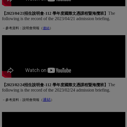
The
【2023/04/21招生說明會-
112 學年度國際文憑課程暨海攬班
】
following is the record of the 2023/04/21 admission briefing.
－參考資料：說明會簡報（
連
結
(另開新視窗)
）
The
【2023/02/24招生說明會-
112 學年度國際文憑課程暨海攬班
】
following is the record of the 2023/02/24 admission briefing.
連結
(另開新視窗)
－參考資料：說明會簡報（
）