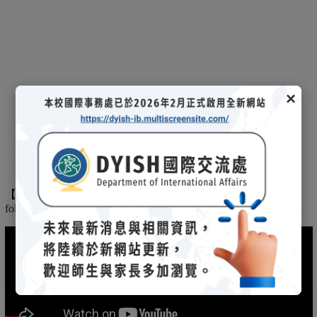
×
【
】
The
2025/03/08招生說明會-
114 學年度國際文憑課程暨海攬班
following is the record of the 2025/03/08 admission briefing.
(另開新視窗)