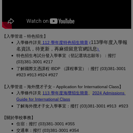
【入學管道－特色招生】
(另開新視窗)
(PDF 檔，另開新視
113學年度入學報
入學條
件詳見
 112 學年度特色招生簡章
(
名資訊，待更新，再麻煩留意官網訊息
(PDF 檔，另開
)
特色招生考試分發入學事宜（登記選填志願等）：撥打 
(03)381-3001 #217
了解國際文憑課程 IBDP （課程事宜）：撥打 (03)381-3001 
#923 #913 #924 #927
【
入學管道－
海外攬才子女
－Application for International Class
】
(另開新視窗)
入學條件詳見
113 學年度海攬招生簡章
、
2024 Admissions 
(另開新視窗)
Guide for International Class
了解海外攬才子女入學事宜：撥打 (03)381-3001 #913 #923
【關於學校事務
】
住宿：撥打 (03)381-3001 #355
交通車：撥打 (03)381-3001 #354