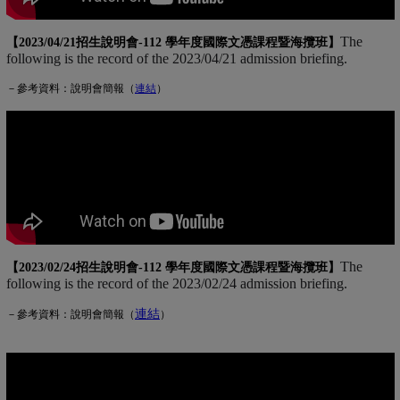
The
【2023/04/21招生說明會-
112 學年度國際文憑課程暨海攬班
】
following is the record of the 2023/04/21 admission briefing.
－參考資料：說明會簡報（
連
結
(另開新視窗)
）
The
【2023/02/24招生說明會-
112 學年度國際文憑課程暨海攬班
】
following is the record of the 2023/02/24 admission briefing.
連結
(另開新視窗)
－參考資料：說明會簡報（
）