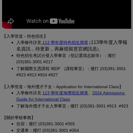
【入學管道－特色招生】
(另開新視窗)
(PDF 檔，另開新視
113學年度入學報
入學條
件詳見
 112 學年度特色招生簡章
(
名資訊，待更新，再麻煩留意官網訊息
(PDF 檔，另開
)
特色招生考試分發入學事宜（登記選填志願等）：撥打 
(03)381-3001 #217
了解國際文憑課程 IBDP （課程事宜）：撥打 (03)381-3001 
#923 #913 #924 #927
【
入學管道－
海外攬才子女
－Application for International Class
】
(另開新視窗)
入學條件詳見
113 學年度海攬招生簡章
、
2024 Admissions 
(另開新視窗)
Guide for International Class
了解海外攬才子女入學事宜：撥打 (03)381-3001 #913 #923
【關於學校事務
】
住宿：撥打 (03)381-3001 #355
交通車：撥打 (03)381-3001 #354