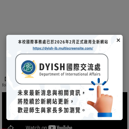
×
【
】
The
2025/03/08招生說明會-
114 學年度國際文憑課程暨海攬班
following is the record of the 2025/03/08 admission briefing.
(另開新視窗)