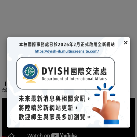
×
【
】
The
2025/03/08招生說明會-
114 學年度國際文憑課程暨海攬班
following is the record of the 2025/03/08 admission briefing.
(另開新視窗)