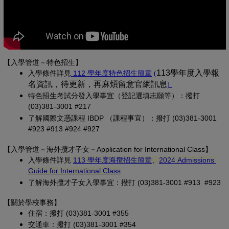
【入學管道－特色招生】
(另開新視窗)
(PDF 檔，另開新視
113學年度入學報
入學條
件詳見
 112 學年度特色招生簡章
(
名資訊，待更新，再麻煩留意官網訊息
(PDF 檔，另開
)
特色招生考試分發入學事宜（登記選填志願等）：撥打 
(03)381-3001 #217
了解國際文憑課程 IBDP （課程事宜）：撥打 (03)381-3001 
#923 #913 #924 #927
【
入學管道－
海外攬才子女
－Application for International Class
】
(另開新視窗)
入學條件詳見
113 學年度海攬招生簡章
、
2024 Admissions 
(另開新視窗)
Guide for International Class
了解海外攬才子女入學事宜：撥打 (03)381-3001 #913 #923
【關於學校事務
】
住宿：撥打 (03)381-3001 #355
交通車：撥打 (03)381-3001 #354