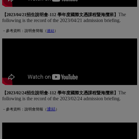
The
【2023/04/21招生說明會-
112 學年度國際文憑課程暨海攬班
】
following is the record of the 2023/04/21 admission briefing.
－參考資料：說明會簡報（
連
結
(另開新視窗)
）
The
【2023/02/24招生說明會-
112 學年度國際文憑課程暨海攬班
】
following is the record of the 2023/02/24 admission briefing.
連結
(另開新視窗)
－參考資料：說明會簡報（
）