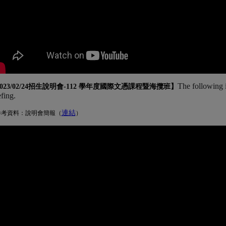
The following 
023/02/24招生說明會-
112 學年度國際文憑課程暨海攬班
】
efing.
連結
(另開新視窗)
參考資料：說明會簡報（
）