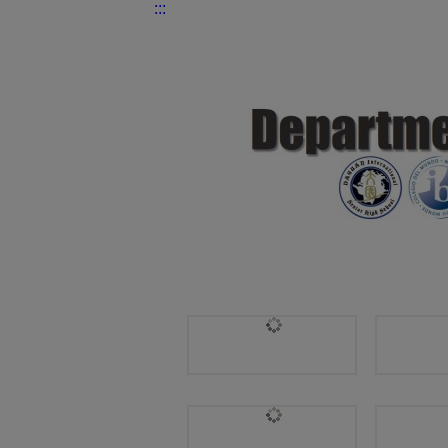
:::
國際交流處 | [20210907]