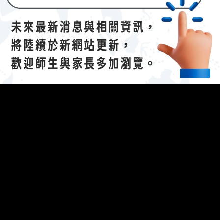
The following 
023/04/21招生說明會-
112 學年度國際文憑課程暨海攬班
】
efing.
參考資料：說明會簡報（
連
結
(另開新視窗)
）
開新視窗)