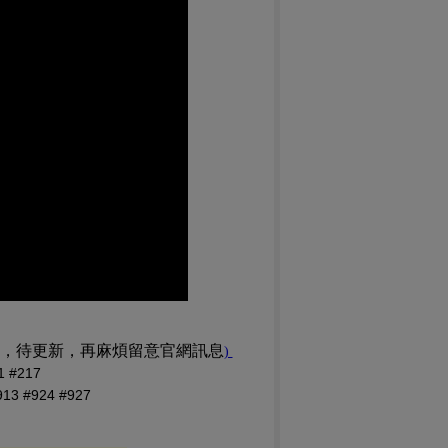
訊，待更新，再麻煩留意官網訊息
(PDF 檔，另開新視窗)
)
#217
 #924 #927