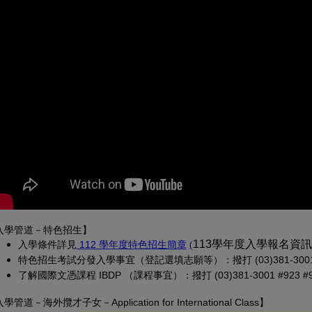
入學管道－特色招生】
(另開新視窗)
(PDF 檔，另開新視窗)
113學年度入學報名資
入學條
件詳見
 112 學年度特色招生簡章
(
特色招生考試分發入學事宜（登記選填志願等）：撥打 (03)381-3001 
了解國際文憑課程 IBDP （課程事宜）：撥打 (03)381-3001 #923 #913
入學管道－
海外攬才子女
－Application for International Class
】