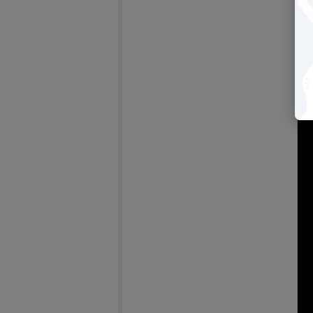
【2
bri
－
(另