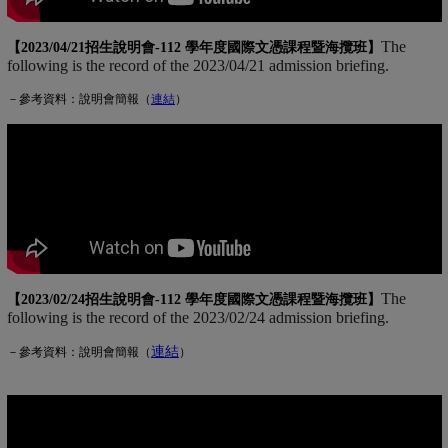
The
【2023/04/21招生說明會-
112 學年度國際文憑課程暨海攬班
】
following is the record of the 2023/04/21 admission briefing.
－參考資料：說明會簡報（
連
結
(另開新視窗)
）
The
【2023/02/24招生說明會-
112 學年度國際文憑課程暨海攬班
】
following is the record of the 2023/02/24 admission briefing.
連結
(另開新視窗)
－參考資料：說明會簡報（
）