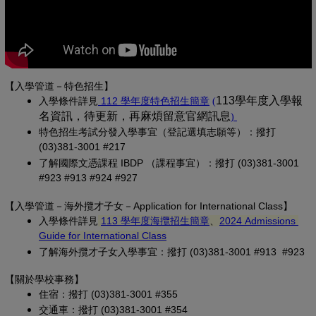
【入學管道－特色招生】
(另開新視窗)
(PDF 檔，另開新視
113學年度入學報
入學條
件詳見
 112 學年度特色招生簡章
(
名資訊，待更新，再麻煩留意官網訊息
(PDF 檔，另開
)
特色招生考試分發入學事宜（登記選填志願等）：撥打 
(03)381-3001 #217
了解國際文憑課程 IBDP （課程事宜）：撥打 (03)381-3001 
#923 #913 #924 #927
【
入學管道－
海外攬才子女
－Application for International Class
】
(另開新視窗)
入學條件詳見
113 學年度海攬招生簡章
、
2024 Admissions 
(另開新視窗)
Guide for International Class
了解海外攬才子女入學事宜：撥打 (03)381-3001 #913 #923
【關於學校事務
】
住宿：撥打 (03)381-3001 #355
交通車：撥打 (03)381-3001 #354