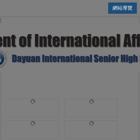
網站導覽
國際交流處 | [20210320]招
: