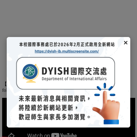
×
【
】
The
2025/03/08招生說明會-
114 學年度國際文憑課程暨海攬班
following is the record of the 2025/03/08 admission briefing.
(另開新視窗)