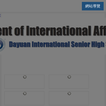
網站導覽
國際交流處 | 轉入轉出
: