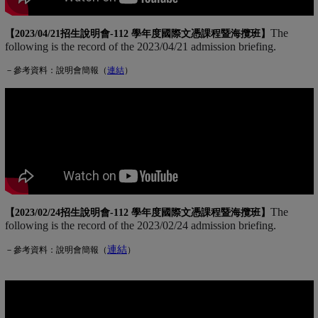
The
【2023/04/21招生說明會-
112 學年度國際文憑課程暨海攬班
】
following is the record of the 2023/04/21 admission briefing.
－參考資料：說明會簡報（
連
結
(另開新視窗)
）
The
【2023/02/24招生說明會-
112 學年度國際文憑課程暨海攬班
】
following is the record of the 2023/02/24 admission briefing.
連結
(另開新視窗)
－參考資料：說明會簡報（
）