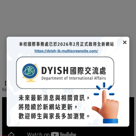
×
【
】
The
2025/03/08招生說明會-
114 學年度國際文憑課程暨海攬班
following is the record of the 2025/03/08 admission briefing.
(另開新視窗)