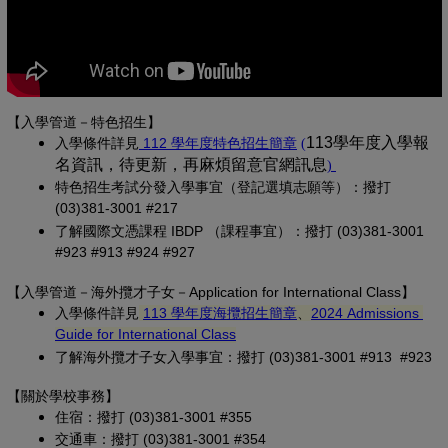
【入學管道－特色招生】
(另開新視窗)
(PDF 檔，另開新視
113學年度入學報
入學條
件詳見
 112 學年度特色招生簡章
(
名資訊，待更新，再麻煩留意官網訊息
(PDF 檔，另開
)
特色招生考試分發入學事宜（登記選填志願等）：撥打 
(03)381-3001 #217
了解國際文憑課程 IBDP （課程事宜）：撥打 (03)381-3001 
#923 #913 #924 #927
【
入學管道－
海外攬才子女
－Application for International Class
】
(另開新視窗)
入學條件詳見
113 學年度海攬招生簡章
、
2024 Admissions 
(另開新視窗)
Guide for International Class
了解海外攬才子女入學事宜：撥打 (03)381-3001 #913 #923
【關於學校事務
】
住宿：撥打 (03)381-3001 #355
交通車：撥打 (03)381-3001 #354