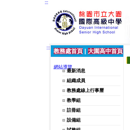
:::
教務處 | 公開觀議課專區
:::
:::
教務處首頁
|
大園高中首頁
|
網站導覽
網站選單
最新消息
組織成員
教務處線上行事曆
教學組
註冊組
設備組
試務組