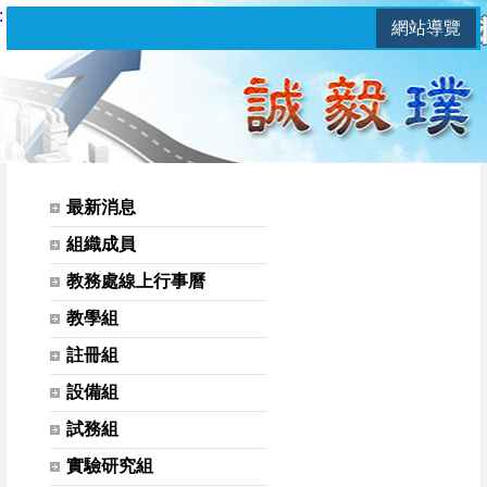
:
網站導覽
教務處 | 亞昕簽入系統&操作說
網站選單
最新消息
組織成員
教務處線上行事曆
教學組
註冊組
設備組
試務組
實驗研究組