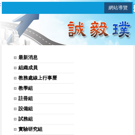
:
網站導覽
教務處 | 實驗研究組
網站選單
最新消息
組織成員
教務處線上行事曆
教學組
註冊組
設備組
試務組
實驗研究組