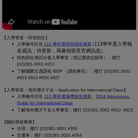
【入學管道－特色招生】
(另開新視窗)
(PDF 檔，另開新視
113學年度入學報
入學條
件詳見
 112 學年度特色招生簡章
(
名資訊，待更新，再麻煩留意官網訊息
(PDF 檔，另開
)
特色招生考試分發入學事宜（登記選填志願等）：撥打 
(03)381-3001 #217
了解國際文憑課程 IBDP （課程事宜）：撥打 (03)381-3001 
#923 #913 #924 #927
【
入學管道－
海外攬才子女
－Application for International Class
】
(另開新視窗)
入學條件詳見
113 學年度海攬招生簡章
、
2024 Admissions 
(另開新視窗)
Guide for International Class
了解海外攬才子女入學事宜：撥打 (03)381-3001 #913 #923
【關於學校事務
】
住宿：撥打 (03)381-3001 #355
交通車：撥打 (03)381-3001 #354