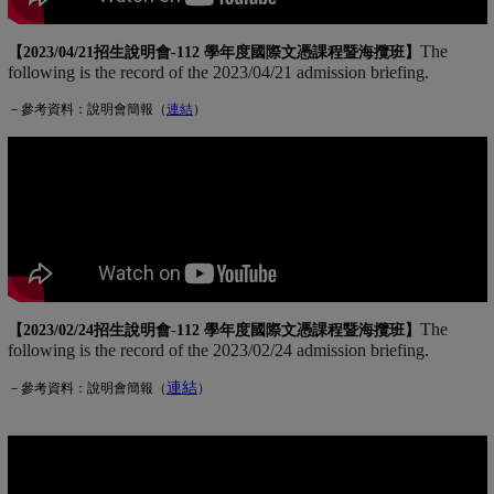
The
【2023/04/21招生說明會-
112 學年度國際文憑課程暨海攬班
】
following is the record of the 2023/04/21 admission briefing.
－參考資料：說明會簡報（
連
結
(另開新視窗)
）
The
【2023/02/24招生說明會-
112 學年度國際文憑課程暨海攬班
】
following is the record of the 2023/02/24 admission briefing.
連結
(另開新視窗)
－參考資料：說明會簡報（
）