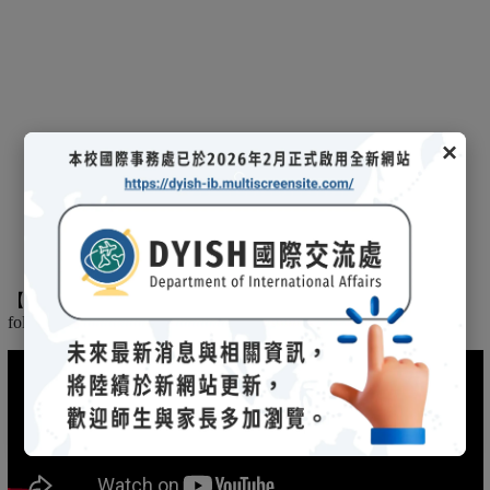
×
【
】
The
2025/03/08招生說明會-
114 學年度國際文憑課程暨海攬班
following is the record of the 2025/03/08 admission briefing.
(另開新視窗)