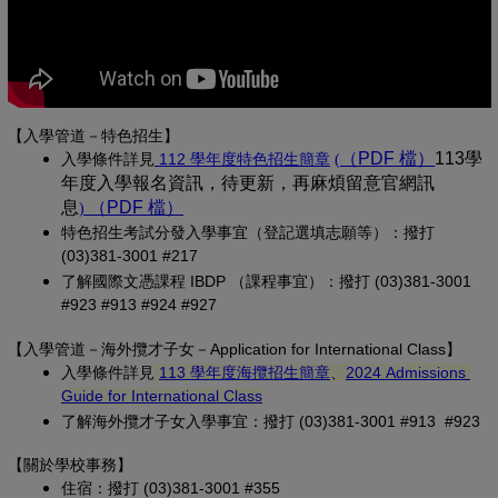
【入學管道－特色招生】
(另開新視窗)
（PDF 檔）
(另開新
113學
入學條
件詳見
 112 學年度特色招生簡章
(
年度入學報名資訊，待更新，再麻煩留意官網訊
息
（PDF 檔）
(另開新視窗)
)
特色招生考試分發入學事宜（登記選填志願等）：撥打 
(03)381-3001 #217
了解國際文憑課程 IBDP （課程事宜）：撥打 (03)381-3001 
#923 #913 #924 #927
【
入學管道－
海外攬才子女
－Application for International Class
】
(另開新視窗)
入學條件詳見
113 學年度海攬招生簡章
、
2024 Admissions 
(另開新視窗)
Guide for International Class
了解海外攬才子女入學事宜：撥打 (03)381-3001 #913 #923
【關於學校事務
】
住宿：撥打 (03)381-3001 #355