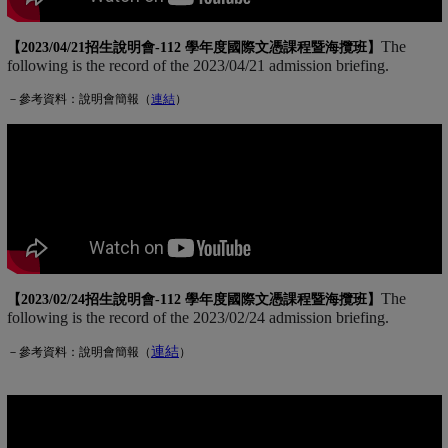
The
【2023/04/21招生說明會-
112 學年度國際文憑課程暨海攬班
】
following is the record of the 2023/04/21 admission briefing.
－參考資料：說明會簡報（
連
結
(另開新視窗)
）
The
【2023/02/24招生說明會-
112 學年度國際文憑課程暨海攬班
】
following is the record of the 2023/02/24 admission briefing.
連結
(另開新視窗)
－參考資料：說明會簡報（
）