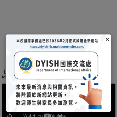
×
【
】
The
2025/03/08招生說明會-
114 學年度國際文憑課程暨海攬班
following is the record of the 2025/03/08 admission briefing.
(另開新視窗)