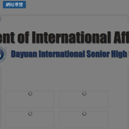
網站導覽
國際交流處 | DP2
: