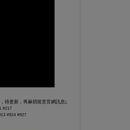
訊，待更新，再麻煩留意官網訊息
(PDF 檔，另開新視窗)
)
#217
 #924 #927