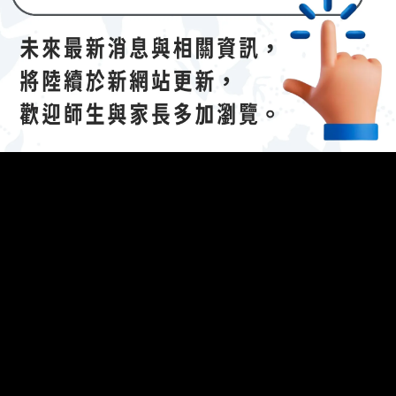
The following 
023/04/21招生說明會-
112 學年度國際文憑課程暨海攬班
】
efing.
參考資料：說明會簡報（
連
結
(另開新視窗)
）
開新視窗)