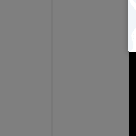
【2
bri
－
(另