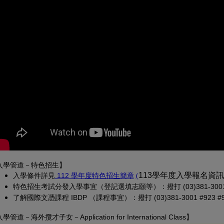
入學管道－特色招生】
(另開新視窗)
(PDF 檔，另開新視窗)
113學年度入學報名資
入學條
件詳見
 112 學年度特色招生簡章
(
特色招生考試分發入學事宜（登記選填志願等）：撥打 (03)381-3001 
了解國際文憑課程 IBDP （課程事宜）：撥打 (03)381-3001 #923 #913
入學管道－
海外攬才子女
－Application for International Class
】