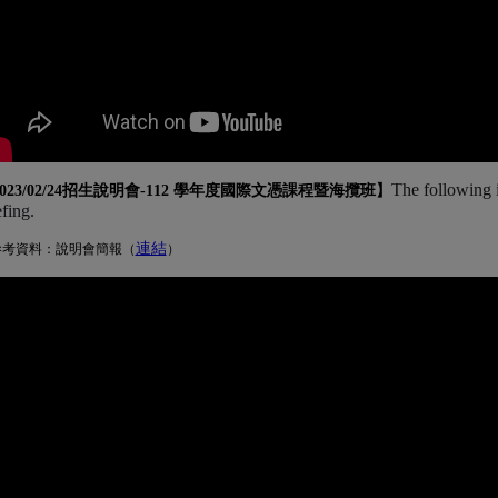
The following 
023/02/24招生說明會-
112 學年度國際文憑課程暨海攬班
】
efing.
連結
(另開新視窗)
參考資料：說明會簡報（
）