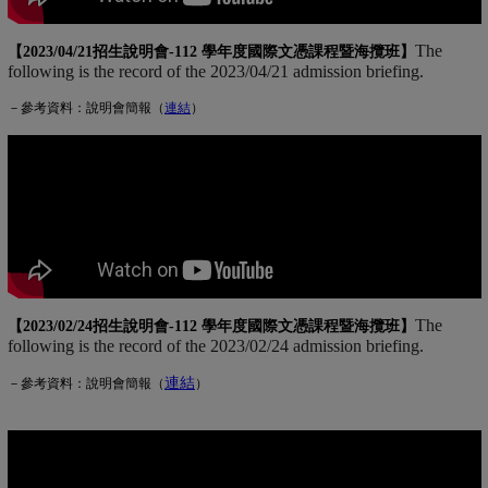
The
【2023/04/21招生說明會-
112 學年度國際文憑課程暨海攬班
】
following is the record of the 2023/04/21 admission briefing.
－參考資料：說明會簡報（
連
結
(另開新視窗)
）
The
【2023/02/24招生說明會-
112 學年度國際文憑課程暨海攬班
】
following is the record of the 2023/02/24 admission briefing.
連結
(另開新視窗)
－參考資料：說明會簡報（
）