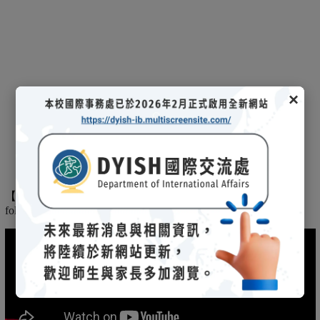
×
【
】
The
2025/03/08招生說明會-
114 學年度國際文憑課程暨海攬班
following is the record of the 2025/03/08 admission briefing.
(另開新視窗)