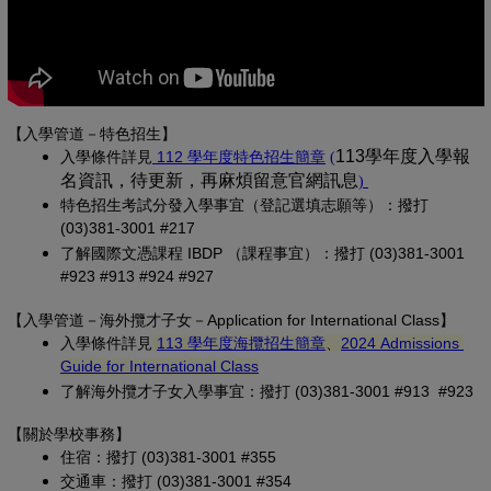
【入學管道－特色招生】
(另開新視窗)
(PDF 檔，另開新視
113學年度入學報
入學條
件詳見
 112 學年度特色招生簡章
(
名資訊，待更新，再麻煩留意官網訊息
(PDF 檔，另開
)
特色招生考試分發入學事宜（登記選填志願等）：撥打 
(03)381-3001 #217
了解國際文憑課程 IBDP （課程事宜）：撥打 (03)381-3001 
#923 #913 #924 #927
【
入學管道－
海外攬才子女
－Application for International Class
】
(另開新視窗)
入學條件詳見
113 學年度海攬招生簡章
、
2024 Admissions 
(另開新視窗)
Guide for International Class
了解海外攬才子女入學事宜：撥打 (03)381-3001 #913 #923
【關於學校事務
】
住宿：撥打 (03)381-3001 #355
交通車：撥打 (03)381-3001 #354