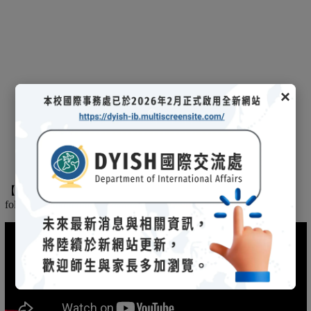
×
【
】
The
2025/03/08招生說明會-
114 學年度國際文憑課程暨海攬班
following is the record of the 2025/03/08 admission briefing.
(另開新視窗)