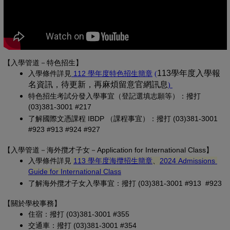
【入學管道－特色招生】
(另開新視窗)
(PDF 檔，另開新視
113學年度入學報
入學條
件詳見
 112 學年度特色招生簡章
(
名資訊，待更新，再麻煩留意官網訊息
(PDF 檔，另開
)
特色招生考試分發入學事宜（登記選填志願等）：撥打 
(03)381-3001 #217
了解國際文憑課程 IBDP （課程事宜）：撥打 (03)381-3001 
#923 #913 #924 #927
【
入學管道－
海外攬才子女
－Application for International Class
】
(另開新視窗)
入學條件詳見
113 學年度海攬招生簡章
、
2024 Admissions 
(另開新視窗)
Guide for International Class
了解海外攬才子女入學事宜：撥打 (03)381-3001 #913 #923
【關於學校事務
】
住宿：撥打 (03)381-3001 #355
交通車：撥打 (03)381-3001 #354