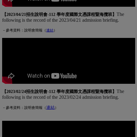
The
【2023/04/21招生說明會-
112 學年度國際文憑課程暨海攬班
】
following is the record of the 2023/04/21 admission briefing.
－參考資料：說明會簡報（
連
結
(另開新視窗)
）
The
【2023/02/24招生說明會-
112 學年度國際文憑課程暨海攬班
】
following is the record of the 2023/02/24 admission briefing.
連結
(另開新視窗)
－參考資料：說明會簡報（
）