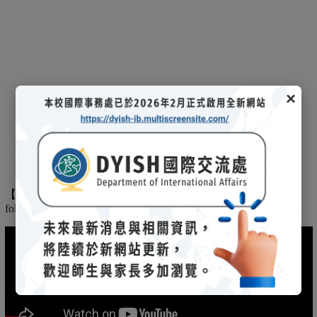
×
【
】
The
2025/03/08招生說明會-
114 學年度國際文憑課程暨海攬班
following is the record of the 2025/03/08 admission briefing.
(另開新視窗)