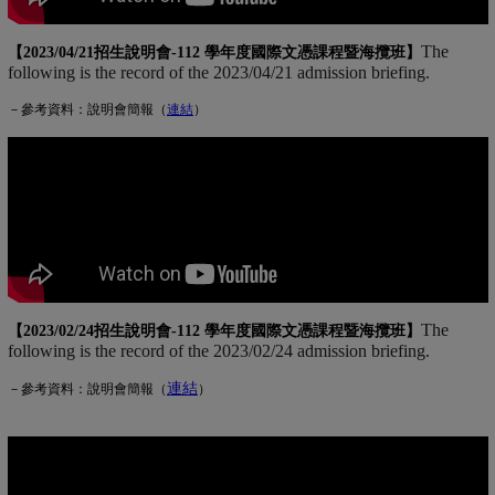
The
【2023/04/21招生說明會-
112 學年度國際文憑課程暨海攬班
】
following is the record of the 2023/04/21 admission briefing.
－參考資料：說明會簡報（
連
結
(另開新視窗)
）
The
【2023/02/24招生說明會-
112 學年度國際文憑課程暨海攬班
】
following is the record of the 2023/02/24 admission briefing.
連結
(另開新視窗)
－參考資料：說明會簡報（
）