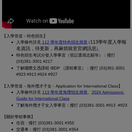
【入學管道－特色招生】
(另開新視窗)
(PDF 檔，另開新視
113學年度入學報
入學條
件詳見
 112 學年度特色招生簡章
(
名資訊，待更新，再麻煩留意官網訊息
(PDF 檔，另開
)
特色招生考試分發入學事宜（登記選填志願等）：撥打 
(03)381-3001 #217
了解國際文憑課程 IBDP （課程事宜）：撥打 (03)381-3001 
#923 #913 #924 #927
【
入學管道－
海外攬才子女
－Application for International Class
】
(另開新視窗)
入學條件詳見
113 學年度海攬招生簡章
、
2024 Admissions 
(另開新視窗)
Guide for International Class
了解海外攬才子女入學事宜：撥打 (03)381-3001 #913 #923
【關於學校事務
】
住宿：撥打 (03)381-3001 #355
交通車：撥打 (03)381-3001 #354