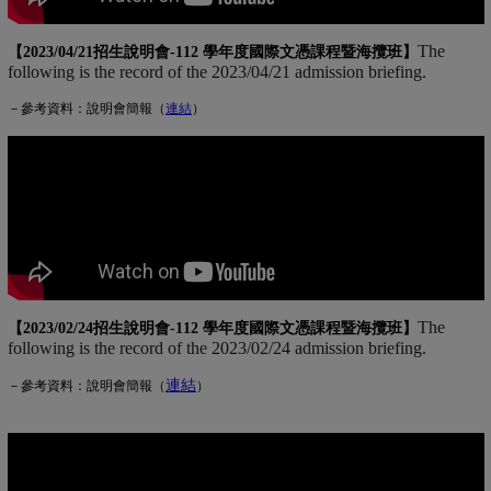
The
【2023/04/21招生說明會-
112 學年度國際文憑課程暨海攬班
】
following is the record of the 2023/04/21 admission briefing.
－參考資料：說明會簡報（
連
結
(另開新視窗)
）
The
【2023/02/24招生說明會-
112 學年度國際文憑課程暨海攬班
】
following is the record of the 2023/02/24 admission briefing.
連結
(另開新視窗)
－參考資料：說明會簡報（
）