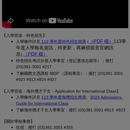
【入學管道－特色招生】
(另開新視窗)
（PDF 檔）
(另開新
113學
入學條
件詳見
 112 學年度特色招生簡章
(
年度入學報名資訊，待更新，再麻煩留意官網訊
息
（PDF 檔）
(另開新視窗)
)
特色招生考試分發入學事宜（登記選填志願等）：撥打 
(03)381-3001 #217
了解國際文憑課程 IBDP （課程事宜）：撥打 (03)381-3001 
#923 #913 #924 #927
【
入學管道－
海外攬才子女
－Application for International Class
】
(另開新視窗)
入學條件詳見
113 學年度海攬招生簡章
、
2024 Admissions 
(另開新視窗)
Guide for International Class
了解海外攬才子女入學事宜：撥打 (03)381-3001 #913 #923
【關於學校事務
】
住宿：撥打 (03)381-3001 #355