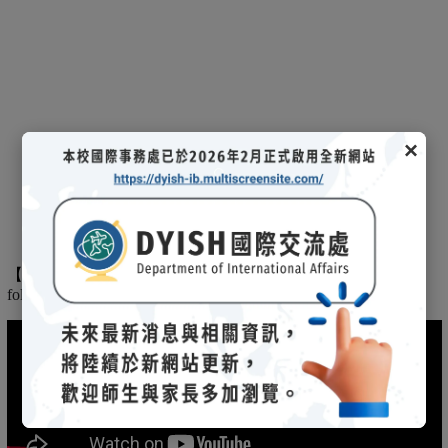
×
【
】
The
2025/03/08招生說明會-
114 學年度國際文憑課程暨海攬班
following is the record of the 2025/03/08 admission briefing.
(另開新視窗)