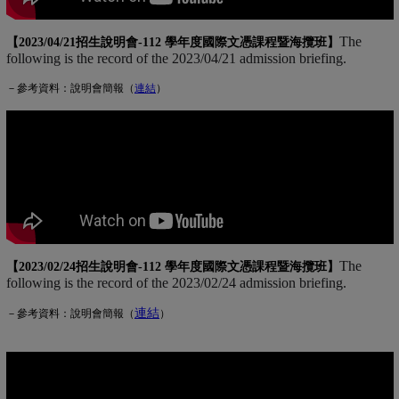
The
【2023/04/21招生說明會-
112 學年度國際文憑課程暨海攬班
】
following is the record of the 2023/04/21 admission briefing.
－參考資料：說明會簡報（
連
結
(另開新視窗)
）
The
【2023/02/24招生說明會-
112 學年度國際文憑課程暨海攬班
】
following is the record of the 2023/02/24 admission briefing.
連結
(另開新視窗)
－參考資料：說明會簡報（
）