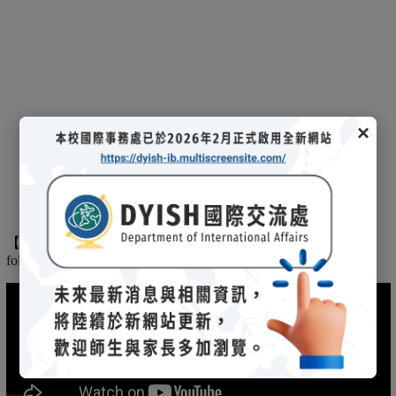
×
【
】
The
2025/03/08招生說明會-
114 學年度國際文憑課程暨海攬班
following is the record of the 2025/03/08 admission briefing.
(另開新視窗)