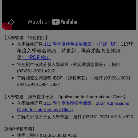
【入學管道－特色招生】
(另開新視窗)
（PDF 檔）
(另開新
113學
入學條
件詳見
 112 學年度特色招生簡章
(
年度入學報名資訊，待更新，再麻煩留意官網訊
息
（PDF 檔）
(另開新視窗)
)
特色招生考試分發入學事宜（登記選填志願等）：撥打 
(03)381-3001 #217
了解國際文憑課程 IBDP （課程事宜）：撥打 (03)381-3001 
#923 #913 #924 #927
【
入學管道－
海外攬才子女
－Application for International Class
】
(另開新視窗)
入學條件詳見
113 學年度海攬招生簡章
、
2024 Admissions 
(另開新視窗)
Guide for International Class
了解海外攬才子女入學事宜：撥打 (03)381-3001 #913 #923
【關於學校事務
】
住宿：撥打 (03)381-3001 #355