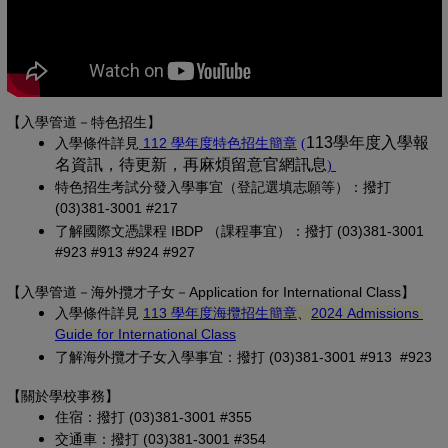
【入學管道－特色招生】
(另開新視窗)
(PDF 檔，另開新視
113學年度入學報
入學條
件詳見
 112 學年度特色招生簡章
(
名資訊，待更新，再麻煩留意官網訊息
(PDF 檔，另開
)
特色招生考試分發入學事宜（登記選填志願等）：撥打 
(03)381-3001 #217
了解國際文憑課程 IBDP （課程事宜）：撥打 (03)381-3001 
#923 #913 #924 #927
【
入學管道－
海外攬才子女
－Application for International Class
】
(另開新視窗)
入學條件詳見
113 學年度海攬招生簡章
、
2024 Admissions 
(另開新視窗)
Guide for International Class
了解海外攬才子女入學事宜：撥打 (03)381-3001 #913 #923
【關於學校事務
】
住宿：撥打 (03)381-3001 #355
交通車：撥打 (03)381-3001 #354