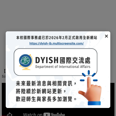
×
【
】
The
2025/03/08招生說明會-
114 學年度國際文憑課程暨海攬班
following is the record of the 2025/03/08 admission briefing.
(另開新視窗)