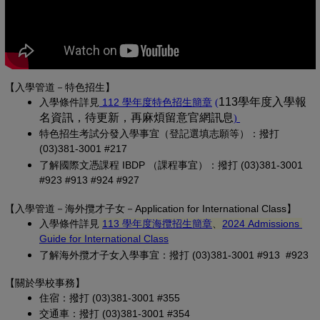
【入學管道－特色招生】
(另開新視窗)
(PDF 檔，另開新視
113學年度入學報
入學條
件詳見
 112 學年度特色招生簡章
(
名資訊，待更新，再麻煩留意官網訊息
(PDF 檔，另開
)
特色招生考試分發入學事宜（登記選填志願等）：撥打 
(03)381-3001 #217
了解國際文憑課程 IBDP （課程事宜）：撥打 (03)381-3001 
#923 #913 #924 #927
【
入學管道－
海外攬才子女
－Application for International Class
】
(另開新視窗)
入學條件詳見
113 學年度海攬招生簡章
、
2024 Admissions 
(另開新視窗)
Guide for International Class
了解海外攬才子女入學事宜：撥打 (03)381-3001 #913 #923
【關於學校事務
】
住宿：撥打 (03)381-3001 #355
交通車：撥打 (03)381-3001 #354