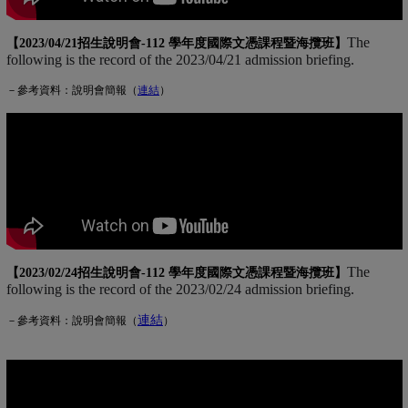
The
【2023/04/21招生說明會-
112 學年度國際文憑課程暨海攬班
】
following is the record of the 2023/04/21 admission briefing.
－參考資料：說明會簡報（
連
結
(另開新視窗)
）
The
【2023/02/24招生說明會-
112 學年度國際文憑課程暨海攬班
】
following is the record of the 2023/02/24 admission briefing.
連結
(另開新視窗)
－參考資料：說明會簡報（
）