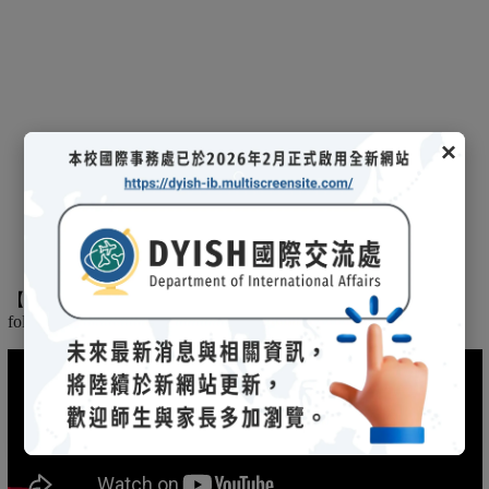
×
【
】
The
2025/03/08招生說明會-
114 學年度國際文憑課程暨海攬班
following is the record of the 2025/03/08 admission briefing.
(另開新視窗)