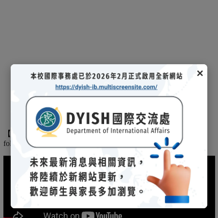
×
【
】
The
2025/03/08招生說明會-
114 學年度國際文憑課程暨海攬班
following is the record of the 2025/03/08 admission briefing.
(另開新視窗)