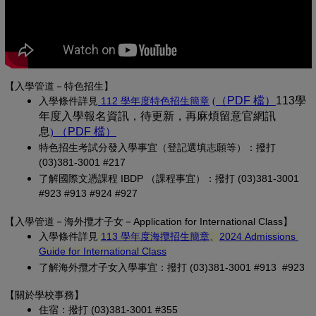
【入學管道－特色招生】
(另開新視窗)
（PDF 檔）
(另開新
113學
入學條
件詳見
 112 學年度特色招生簡章
(
年度入學報名資訊，待更新，再麻煩留意官網訊
息
（PDF 檔）
(另開新視窗)
)
特色招生考試分發入學事宜（登記選填志願等）：撥打 
(03)381-3001 #217
了解國際文憑課程 IBDP （課程事宜）：撥打 (03)381-3001 
#923 #913 #924 #927
【
入學管道－
海外攬才子女
－Application for International Class
】
(另開新視窗)
入學條件詳見
113 學年度海攬招生簡章
、
2024 Admissions 
(另開新視窗)
Guide for International Class
了解海外攬才子女入學事宜：撥打 (03)381-3001 #913 #923
【關於學校事務
】
住宿：撥打 (03)381-3001 #355