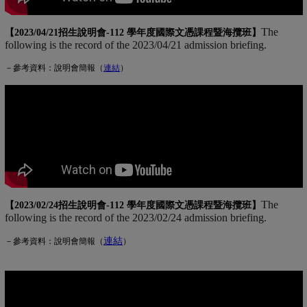
The
【2023/04/21招生說明會-
112 學年度國際文憑課程暨海攬班
】
following is the record of the 2023/04/21 admission briefing.
－參考資料：說明會簡報（
連
結
(另開新視窗)
）
The
【2023/02/24招生說明會-
112 學年度國際文憑課程暨海攬班
】
following is the record of the 2023/02/24 admission briefing.
連結
(另開新視窗)
－參考資料：說明會簡報（
）