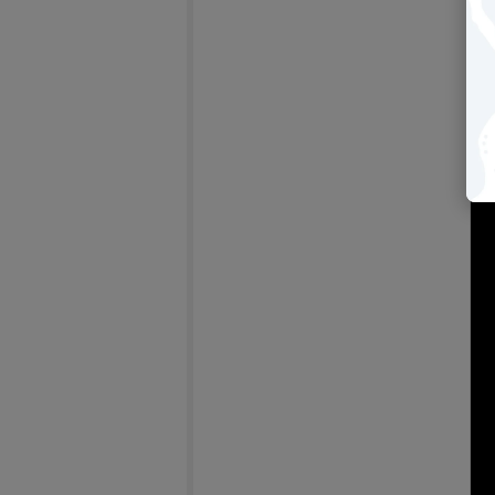
【2
bri
－
(另