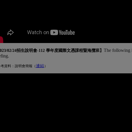
The following 
023/02/24招生說明會-
112 學年度國際文憑課程暨海攬班
】
efing.
連結
(另開新視窗)
參考資料：說明會簡報（
）