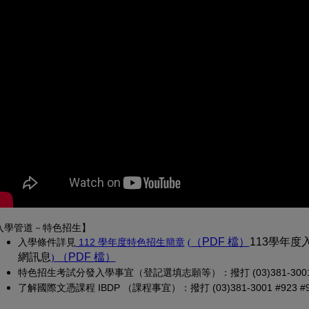
入學管道－特色招生】
(另開新視窗)
（PDF 檔）
(另開新視窗
113學年
入學條
件詳見
 112 學年度特色招生簡章
(
網訊息
（PDF 檔）
(另開新視窗)
)
特色招生考試分發入學事宜（登記選填志願等）：撥打 (03)381-3001 
了解國際文憑課程 IBDP （課程事宜）：撥打 (03)381-3001 #923 #913