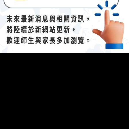
The following 
023/04/21招生說明會-
112 學年度國際文憑課程暨海攬班
】
efing.
參考資料：說明會簡報（
連
結
(另開新視窗)
）
開新視窗)