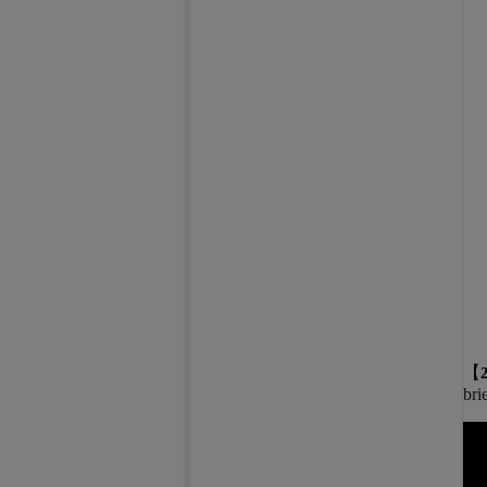
【
bri