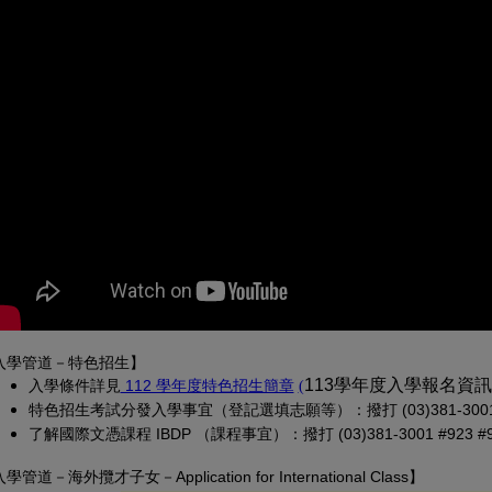
入學管道－特色招生】
(另開新視窗)
(PDF 檔，另開新視窗)
113學年度入學報名資
入學條
件詳見
 112 學年度特色招生簡章
(
特色招生考試分發入學事宜（登記選填志願等）：撥打 (03)381-3001 
了解國際文憑課程 IBDP （課程事宜）：撥打 (03)381-3001 #923 #913
入學管道－
海外攬才子女
－Application for International Class
】