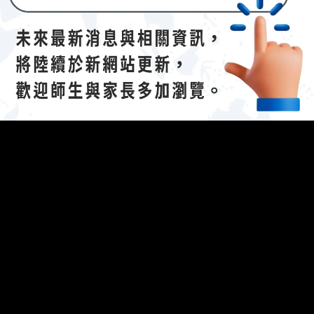
The following 
023/04/21招生說明會-
112 學年度國際文憑課程暨海攬班
】
efing.
參考資料：說明會簡報（
連
結
(另開新視窗)
）
開新視窗)