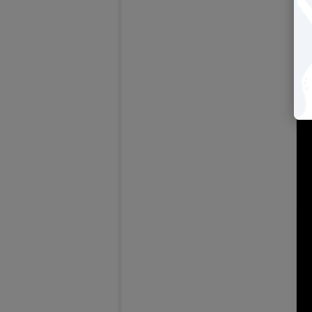
【2
bri
－
(另