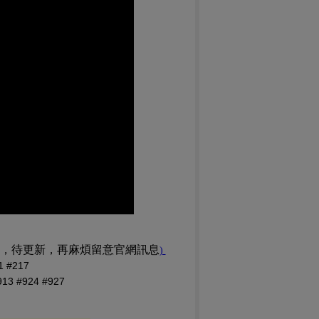
訊，待更新，再麻煩留意官網訊息
(PDF 檔，另開新視窗)
)
#217
 #924 #927