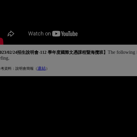
The following 
023/02/24招生說明會-
112 學年度國際文憑課程暨海攬班
】
efing.
連結
(另開新視窗)
參考資料：說明會簡報（
）