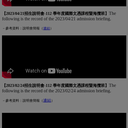
The
【2023/04/21招生說明會-
112 學年度國際文憑課程暨海攬班
】
following is the record of the 2023/04/21 admission briefing.
－參考資料：說明會簡報（
連
結
(另開新視窗)
）
The
【2023/02/24招生說明會-
112 學年度國際文憑課程暨海攬班
】
following is the record of the 2023/02/24 admission briefing.
連結
(另開新視窗)
－參考資料：說明會簡報（
）