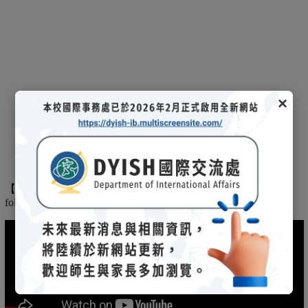
×
【
】
The
2025/03/08招生說明會-
114 學年度國際文憑課程暨海攬班
following is the record of the 2025/03/08 admission briefing.
(另開新視窗)