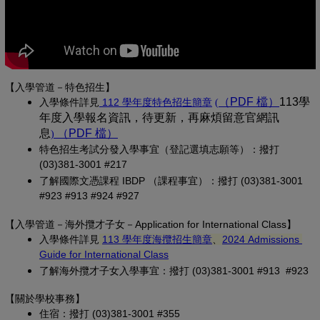
【入學管道－特色招生】
(另開新視窗)
（PDF 檔）
(另開新
113學
入學條
件詳見
 112 學年度特色招生簡章
(
年度入學報名資訊，待更新，再麻煩留意官網訊
息
（PDF 檔）
(另開新視窗)
)
特色招生考試分發入學事宜（登記選填志願等）：撥打 
(03)381-3001 #217
了解國際文憑課程 IBDP （課程事宜）：撥打 (03)381-3001 
#923 #913 #924 #927
【
入學管道－
海外攬才子女
－Application for International Class
】
(另開新視窗)
入學條件詳見
113 學年度海攬招生簡章
、
2024 Admissions 
(另開新視窗)
Guide for International Class
了解海外攬才子女入學事宜：撥打 (03)381-3001 #913 #923
【關於學校事務
】
住宿：撥打 (03)381-3001 #355