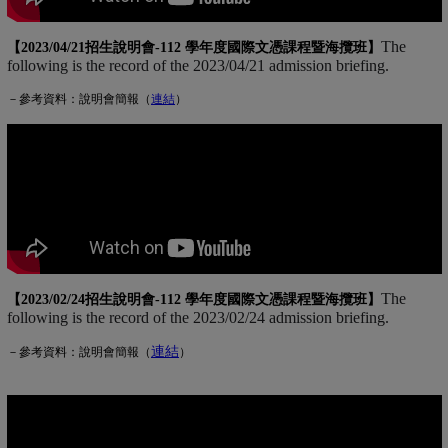
The
【2023/04/21招生說明會-
112 學年度國際文憑課程暨海攬班
】
following is the record of the 2023/04/21 admission briefing.
－參考資料：說明會簡報（
連
結
(另開新視窗)
）
The
【2023/02/24招生說明會-
112 學年度國際文憑課程暨海攬班
】
following is the record of the 2023/02/24 admission briefing.
連結
(另開新視窗)
－參考資料：說明會簡報（
）