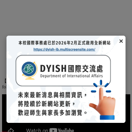
×
【
】
The
2025/03/08招生說明會-
114 學年度國際文憑課程暨海攬班
following is the record of the 2025/03/08 admission briefing.
(另開新視窗)