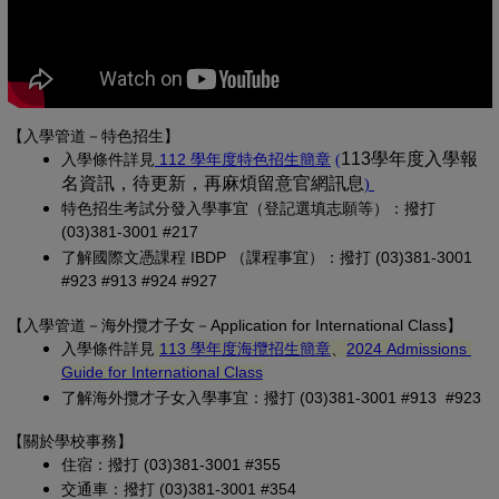
【入學管道－特色招生】
(另開新視窗)
(PDF 檔，另開新視
113學年度入學報
入學條
件詳見
 112 學年度特色招生簡章
(
名資訊，待更新，再麻煩留意官網訊息
(PDF 檔，另開
)
特色招生考試分發入學事宜（登記選填志願等）：撥打 
(03)381-3001 #217
了解國際文憑課程 IBDP （課程事宜）：撥打 (03)381-3001 
#923 #913 #924 #927
【
入學管道－
海外攬才子女
－Application for International Class
】
(另開新視窗)
入學條件詳見
113 學年度海攬招生簡章
、
2024 Admissions 
(另開新視窗)
Guide for International Class
了解海外攬才子女入學事宜：撥打 (03)381-3001 #913 #923
【關於學校事務
】
住宿：撥打 (03)381-3001 #355
交通車：撥打 (03)381-3001 #354