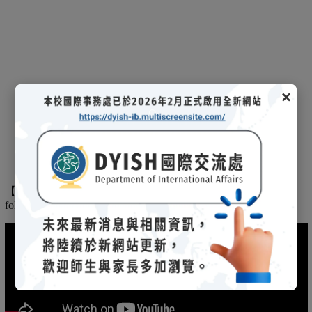
×
【
】
The
2025/03/08招生說明會-
114 學年度國際文憑課程暨海攬班
following is the record of the 2025/03/08 admission briefing.
(另開新視窗)