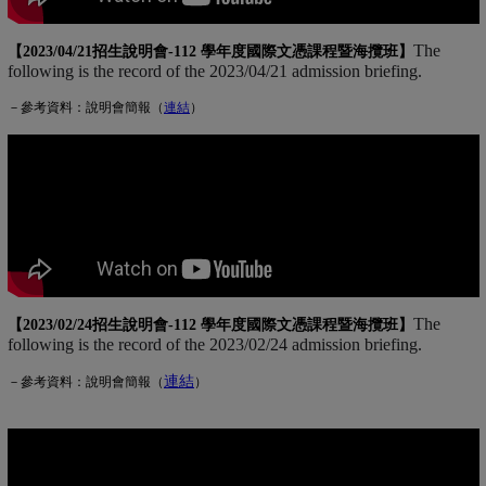
The
【2023/04/21招生說明會-
112 學年度國際文憑課程暨海攬班
】
following is the record of the 2023/04/21 admission briefing.
－參考資料：說明會簡報（
連
結
(另開新視窗)
）
The
【2023/02/24招生說明會-
112 學年度國際文憑課程暨海攬班
】
following is the record of the 2023/02/24 admission briefing.
連結
(另開新視窗)
－參考資料：說明會簡報（
）