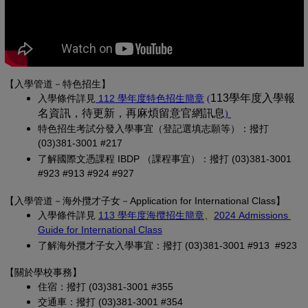
【入學管道－特色招生】
(另開新視窗)
(PDF 檔，另開新視
113學年度入學報
入學條
件詳見
 112 學年度特色招生簡章
(
名資訊，待更新，再麻煩留意官網訊息
(PDF 檔，另開
)
特色招生考試分發入學事宜（登記選填志願等）：撥打 
(03)381-3001 #217
了解國際文憑課程 IBDP （課程事宜）：撥打 (03)381-3001 
#923 #913 #924 #927
【
入學管道－
海外攬才子女
－Application for International Class
】
(另開新視窗)
入學條件詳見
113 學年度海攬招生簡章
、
2024 Admissions 
(另開新視窗)
Guide for International Class
了解海外攬才子女入學事宜：撥打 (03)381-3001 #913 #923
【關於學校事務
】
住宿：撥打 (03)381-3001 #355
交通車：撥打 (03)381-3001 #354