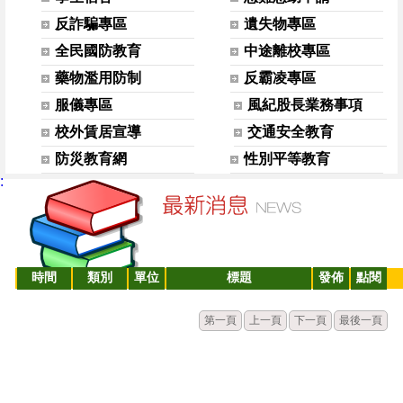
反詐騙專區
遺失物專區
全民國防教育
中途離校專區
藥物濫用防制
反霸凌專區
服儀專區
風紀股長業務事項
校外賃居宣導
交通安全教育
防災教育網
性別平等教育
:
時間
類別
單位
標題
發佈
點閱
第一頁
上一頁
下一頁
最後一頁