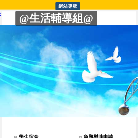
網站導覽
生輔組 | 性別平等教育相關網站
:
@生活輔導組@
網站選單
學生宿舍
急難慰助申請