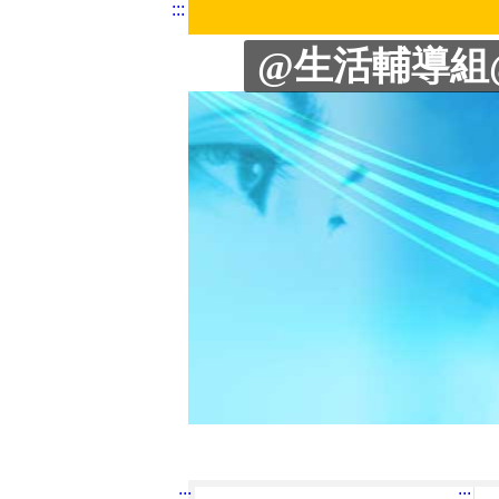
:::
生輔組 | 性別平等教育相關法令
@生活輔導組
:::
:::