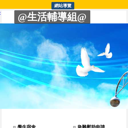
網站導覽
生輔組 | 家庭防災卡範本及使
:
@生活輔導組@
網站選單
學生宿舍
急難慰助申請