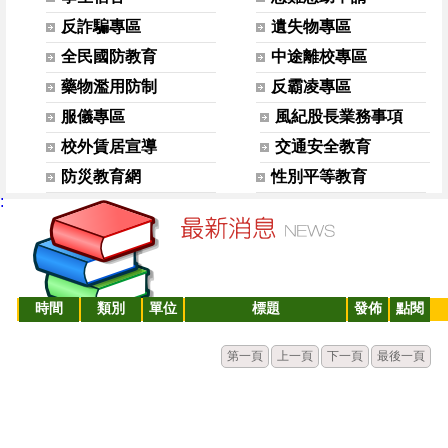
反詐騙專區
遺失物專區
全民國防教育
中途離校專區
藥物濫用防制
反霸凌專區
服儀專區
風紀股長業務事項
校外賃居宣導
交通安全教育
防災教育網
性別平等教育
:
時間
類別
單位
標題
發佈
點閱
第一頁
上一頁
下一頁
最後一頁