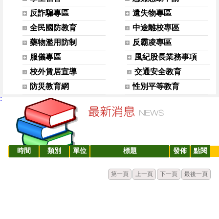
反詐騙專區
遺失物專區
全民國防教育
中途離校專區
藥物濫用防制
反霸凌專區
服儀專區
風紀股長業務事項
校外賃居宣導
交通安全教育
防災教育網
性別平等教育
:
時間
類別
單位
標題
發佈
點閱
第一頁
上一頁
下一頁
最後一頁