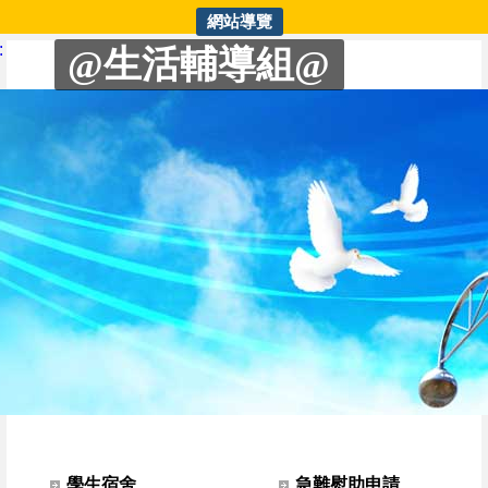
網站導覽
生輔組 | 交通安全教育
:
@生活輔導組@
網站選單
學生宿舍
急難慰助申請