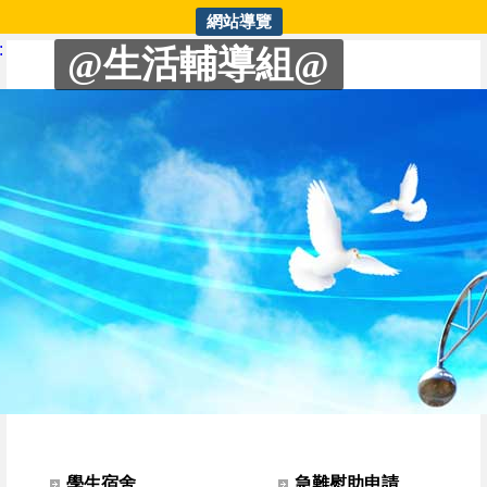
網站導覽
生輔組 | 行天宮急難濟助金
:
@生活輔導組@
網站選單
學生宿舍
急難慰助申請