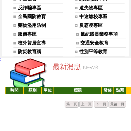
反詐騙專區
遺失物專區
全民國防教育
中途離校專區
藥物濫用防制
反霸凌專區
服儀專區
風紀股長業務事項
校外賃居宣導
交通安全教育
防災教育網
性別平等教育
:
時間
類別
單位
標題
發佈
點閱
第一頁
上一頁
下一頁
最後一頁