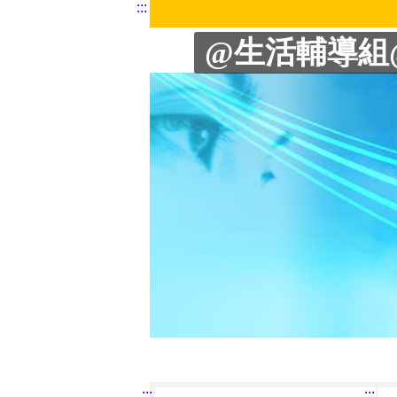
:::
生輔組 | 遺失物專區
@生活輔導組
:::
:::