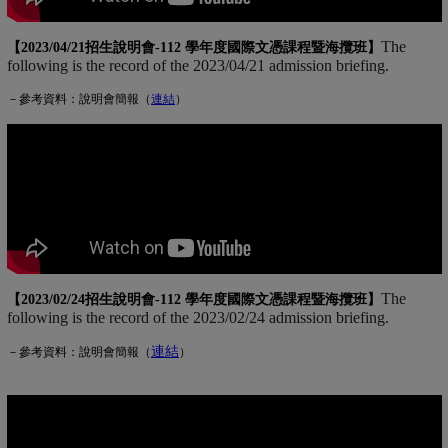
The
【2023/04/21招生說明會-
112 學年度國際文憑課程暨海攬班
】
following is the record of the 2023/04/21 admission briefing.
－參考資料：說明會簡報（
連
結
(另開新視窗)
）
The
【2023/02/24招生說明會-
112 學年度國際文憑課程暨海攬班
】
following is the record of the 2023/02/24 admission briefing.
連結
(另開新視窗)
－參考資料：說明會簡報（
）