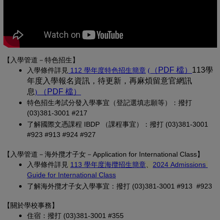
【入學管道－特色招生】
(另開新視窗)
（PDF 檔）
(另開新
113學
入學條
件詳見
 112 學年度特色招生簡章
(
年度入學報名資訊，待更新，再麻煩留意官網訊
息
（PDF 檔）
(另開新視窗)
)
特色招生考試分發入學事宜（登記選填志願等）：撥打 
(03)381-3001 #217
了解國際文憑課程 IBDP （課程事宜）：撥打 (03)381-3001 
#923 #913 #924 #927
【
入學管道－
海外攬才子女
－Application for International Class
】
(另開新視窗)
入學條件詳見
113 學年度海攬招生簡章
、
2024 Admissions 
(另開新視窗)
Guide for International Class
了解海外攬才子女入學事宜：撥打 (03)381-3001 #913 #923
【關於學校事務
】
住宿：撥打 (03)381-3001 #355