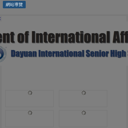
網站導覽
國際交流處 | DP2
: