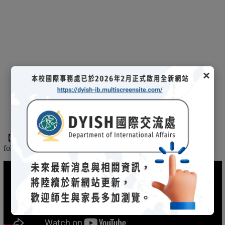
×
【
】
The
2025/03/08招生說明會-
114 學年度國際文憑課程暨海攬班
following is the record of the 2025/03/08 admission briefing.
(另開新視窗)