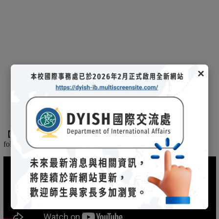
×
【
】
The
2025/03/08招生說明會-
114 學年度國際文憑課程暨海攬班
following is the record of the 2025/03/08 admission briefing.
(另開新視窗)