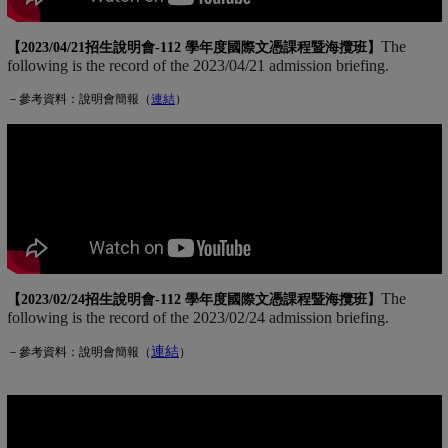
The
【2023/04/21招生說明會-
112 學年度國際文憑課程暨海攬班
】
following is the record of the 2023/04/21 admission briefing.
－參考資料：說明會簡報（
連
結
(另開新視窗)
）
The
【2023/02/24招生說明會-
112 學年度國際文憑課程暨海攬班
】
following is the record of the 2023/02/24 admission briefing.
連結
(另開新視窗)
－參考資料：說明會簡報（
）