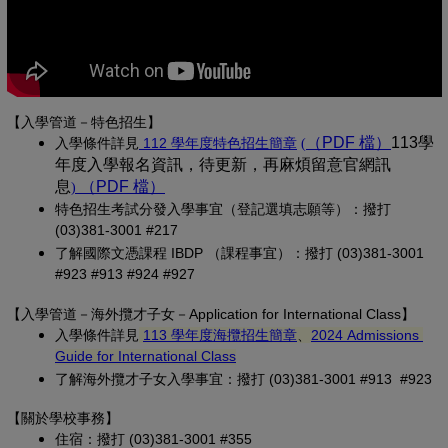
【入學管道－特色招生】
(另開新視窗)
（PDF 檔）
(另開新
113學
入學條
件詳見
 112 學年度特色招生簡章
(
年度入學報名資訊，待更新，再麻煩留意官網訊
息
（PDF 檔）
(另開新視窗)
)
特色招生考試分發入學事宜（登記選填志願等）：撥打 
(03)381-3001 #217
了解國際文憑課程 IBDP （課程事宜）：撥打 (03)381-3001 
#923 #913 #924 #927
【
入學管道－
海外攬才子女
－Application for International Class
】
(另開新視窗)
入學條件詳見
113 學年度海攬招生簡章
、
2024 Admissions 
(另開新視窗)
Guide for International Class
了解海外攬才子女入學事宜：撥打 (03)381-3001 #913 #923
【關於學校事務
】
住宿：撥打 (03)381-3001 #355