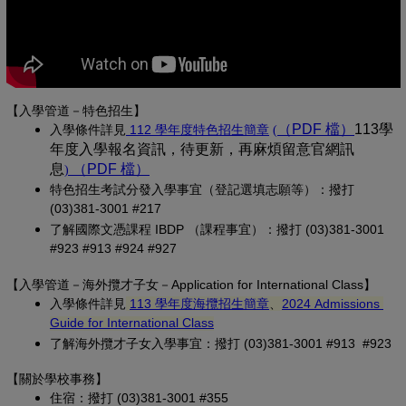
【入學管道－特色招生】
(另開新視窗)
（PDF 檔）
(另開新
113學
入學條
件詳見
 112 學年度特色招生簡章
(
年度入學報名資訊，待更新，再麻煩留意官網訊
息
（PDF 檔）
(另開新視窗)
)
特色招生考試分發入學事宜（登記選填志願等）：撥打 
(03)381-3001 #217
了解國際文憑課程 IBDP （課程事宜）：撥打 (03)381-3001 
#923 #913 #924 #927
【
入學管道－
海外攬才子女
－Application for International Class
】
(另開新視窗)
入學條件詳見
113 學年度海攬招生簡章
、
2024 Admissions 
(另開新視窗)
Guide for International Class
了解海外攬才子女入學事宜：撥打 (03)381-3001 #913 #923
【關於學校事務
】
住宿：撥打 (03)381-3001 #355