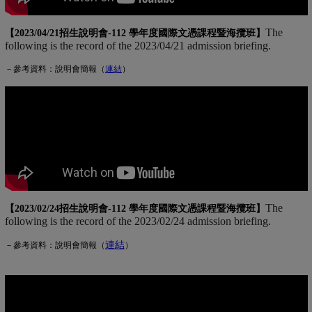
The
【2023/04/21招生說明會-
112 學年度國際文憑課程暨海攬班
】
following is the record of the 2023/04/21 admission briefing.
－參考資料：說明會簡報（
連
結
(另開新視窗)
）
The
【2023/02/24招生說明會-
112 學年度國際文憑課程暨海攬班
】
following is the record of the 2023/02/24 admission briefing.
連結
(另開新視窗)
－參考資料：說明會簡報（
）