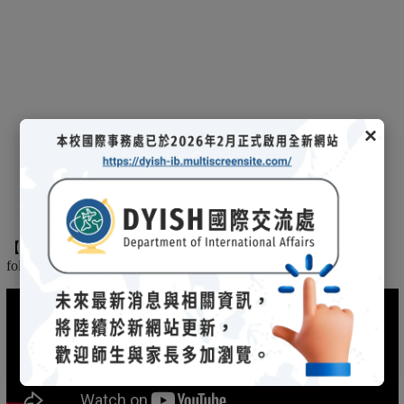
×
【
】
The
2025/03/08招生說明會-
114 學年度國際文憑課程暨海攬班
following is the record of the 2025/03/08 admission briefing.
(另開新視窗)