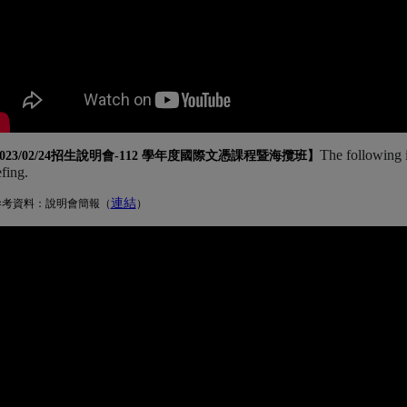
The following 
023/02/24招生說明會-
112 學年度國際文憑課程暨海攬班
】
efing.
連結
(另開新視窗)
參考資料：說明會簡報（
）