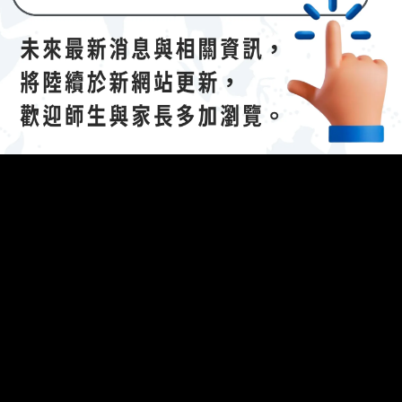
The following 
023/04/21招生說明會-
112 學年度國際文憑課程暨海攬班
】
efing.
參考資料：說明會簡報（
連
結
(另開新視窗)
）
開新視窗)