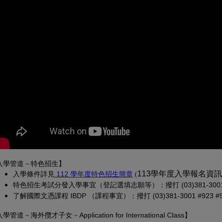
入學管道－特色招生】
(另開新視窗)
(PDF 檔，另開新視窗)
113學年度入學報名資
入學條
件詳見
 112 學年度特色招生簡章
(
特色招生考試分發入學事宜（登記選填志願等）：撥打 (03)381-3001 
了解國際文憑課程 IBDP （課程事宜）：撥打 (03)381-3001 #923 #913
入學管道－
海外攬才子女
－Application for International Class
】