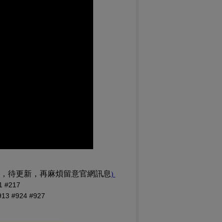
訊，待更新，再麻煩留意官網訊息
(PDF 檔，另開新視窗)
)
#217
 #924 #927