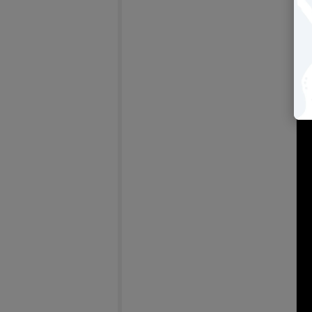
【2
bri
－
(另