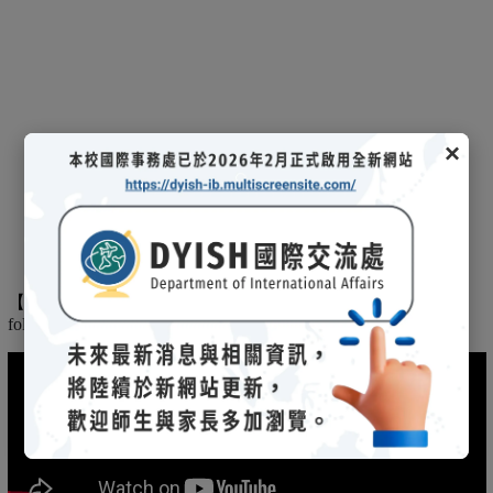
×
【
】
The
2025/03/08招生說明會-
114 學年度國際文憑課程暨海攬班
following is the record of the 2025/03/08 admission briefing.
(另開新視窗)