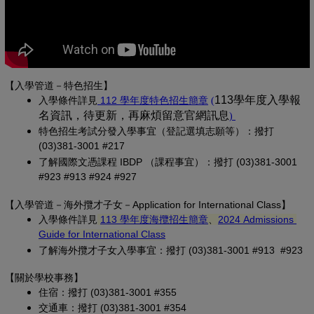
【入學管道－特色招生】
(另開新視窗)
(PDF 檔，另開新視
113學年度入學報
入學條
件詳見
 112 學年度特色招生簡章
(
名資訊，待更新，再麻煩留意官網訊息
(PDF 檔，另開
)
特色招生考試分發入學事宜（登記選填志願等）：撥打 
(03)381-3001 #217
了解國際文憑課程 IBDP （課程事宜）：撥打 (03)381-3001 
#923 #913 #924 #927
【
入學管道－
海外攬才子女
－Application for International Class
】
(另開新視窗)
入學條件詳見
113 學年度海攬招生簡章
、
2024 Admissions 
(另開新視窗)
Guide for International Class
了解海外攬才子女入學事宜：撥打 (03)381-3001 #913 #923
【關於學校事務
】
住宿：撥打 (03)381-3001 #355
交通車：撥打 (03)381-3001 #354