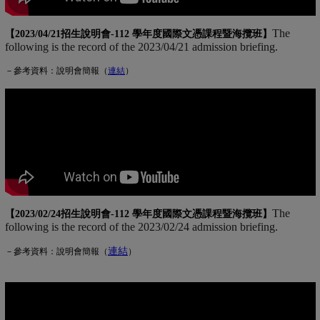
The
【2023/04/21招生說明會-
112 學年度國際文憑課程暨海攬班
】
following is the record of the 2023/04/21 admission briefing.
－參考資料：說明會簡報（
連
結
(另開新視窗)
）
The
【2023/02/24招生說明會-
112 學年度國際文憑課程暨海攬班
】
following is the record of the 2023/02/24 admission briefing.
連結
(另開新視窗)
－參考資料：說明會簡報（
）