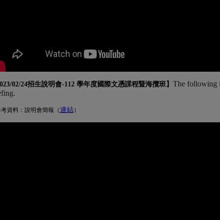
The following 
023/02/24招生說明會-
112 學年度國際文憑課程暨海攬班
】
efing.
連結
(另開新視窗)
參考資料：說明會簡報（
）