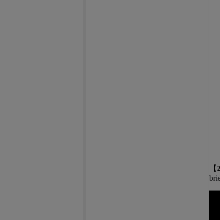
【
bri