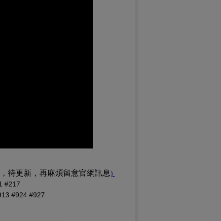
訊，待更新，再麻煩留意官網訊息
(PDF 檔，另開新視窗)
)
#217
 #924 #927