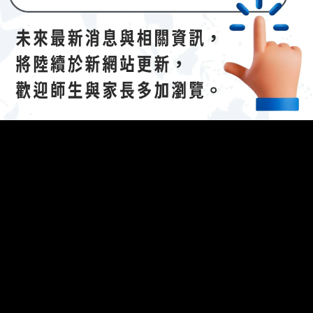
The following 
023/04/21招生說明會-
112 學年度國際文憑課程暨海攬班
】
efing.
參考資料：說明會簡報（
連
結
(另開新視窗)
）
開新視窗)