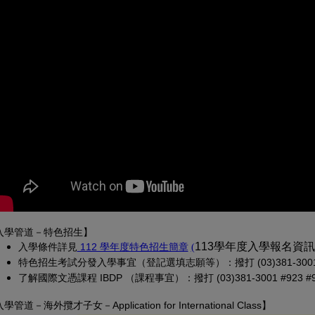
入學管道－特色招生】
(另開新視窗)
(PDF 檔，另開新視窗)
113學年度入學報名資
入學條
件詳見
 112 學年度特色招生簡章
(
特色招生考試分發入學事宜（登記選填志願等）：撥打 (03)381-3001 
了解國際文憑課程 IBDP （課程事宜）：撥打 (03)381-3001 #923 #913
入學管道－
海外攬才子女
－Application for International Class
】