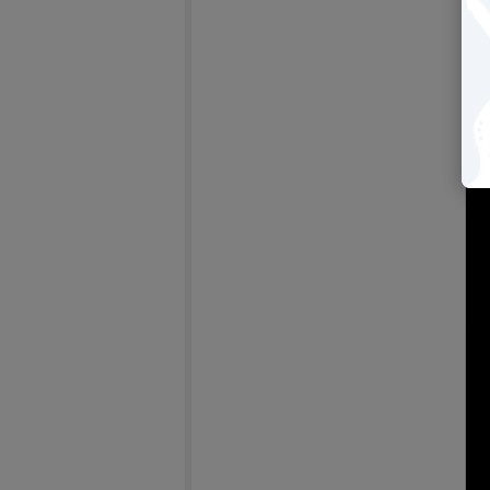
【2
bri
－
(另