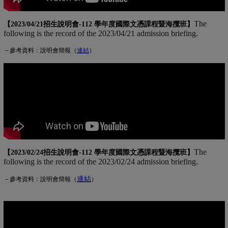
The
【2023/04/21招生說明會-
112 學年度國際文憑課程暨海攬班
】
following is the record of the 2023/04/21 admission briefing.
－參考資料：說明會簡報（
連
結
(另開新視窗)
）
The
【2023/02/24招生說明會-
112 學年度國際文憑課程暨海攬班
】
following is the record of the 2023/02/24 admission briefing.
連結
(另開新視窗)
－參考資料：說明會簡報（
）