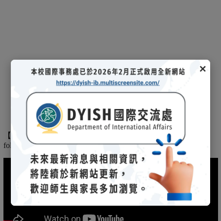
×
【
】
The
2025/03/08招生說明會-
114 學年度國際文憑課程暨海攬班
following is the record of the 2025/03/08 admission briefing.
(另開新視窗)