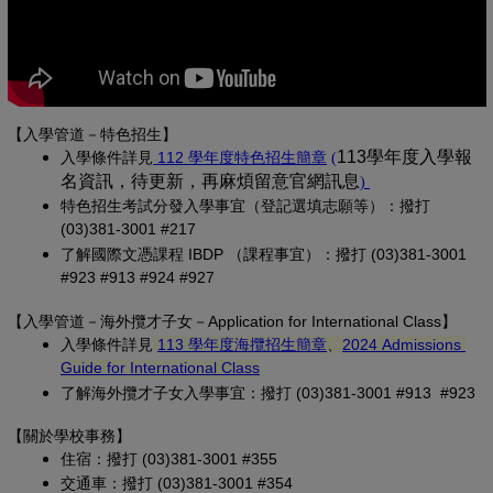
【入學管道－特色招生】
(另開新視窗)
(PDF 檔，另開新視
113學年度入學報
入學條
件詳見
 112 學年度特色招生簡章
(
名資訊，待更新，再麻煩留意官網訊息
(PDF 檔，另開
)
特色招生考試分發入學事宜（登記選填志願等）：撥打 
(03)381-3001 #217
了解國際文憑課程 IBDP （課程事宜）：撥打 (03)381-3001 
#923 #913 #924 #927
【
入學管道－
海外攬才子女
－Application for International Class
】
(另開新視窗)
入學條件詳見
113 學年度海攬招生簡章
、
2024 Admissions 
(另開新視窗)
Guide for International Class
了解海外攬才子女入學事宜：撥打 (03)381-3001 #913 #923
【關於學校事務
】
住宿：撥打 (03)381-3001 #355
交通車：撥打 (03)381-3001 #354