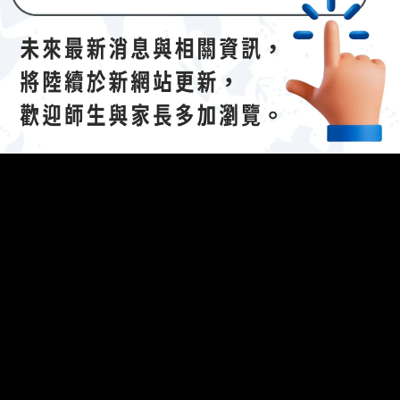
The following 
023/04/21招生說明會-
112 學年度國際文憑課程暨海攬班
】
efing.
參考資料：說明會簡報（
連
結
(另開新視窗)
）
開新視窗)