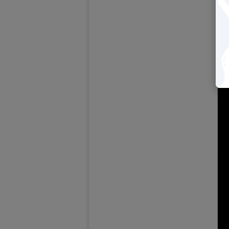
【2
bri
－
(另