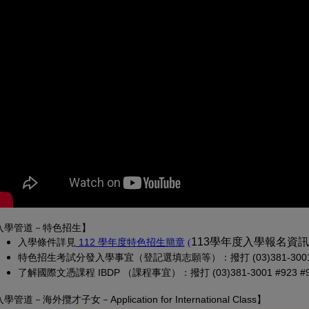
入學管道－特色招生】
(另開新視窗)
(PDF 檔，另開新視窗)
113學年度入學報名資
入學條
件詳見
 112 學年度特色招生簡章
(
特色招生考試分發入學事宜（登記選填志願等）：撥打 (03)381-3001 
了解國際文憑課程 IBDP （課程事宜）：撥打 (03)381-3001 #923 #913
入學管道－
海外攬才子女
－Application for International Class
】