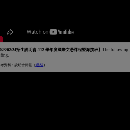
The following 
023/02/24招生說明會-
112 學年度國際文憑課程暨海攬班
】
efing.
連結
(另開新視窗)
參考資料：說明會簡報（
）