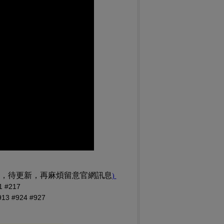
訊，待更新，再麻煩留意官網訊息
(PDF 檔，另開新視窗)
)
#217
 #924 #927