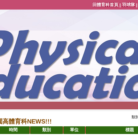
回體育科首頁
羽球隊
|
類別
園高體育科NEWS!!!
時間
類別
單位
標題