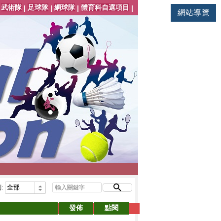
武術隊
足球隊
網球隊
體育科自選項目
|
|
|
|
|
網站導覽
:
發佈
點閱