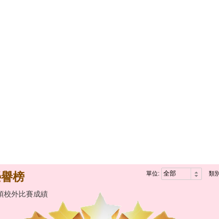
榮譽榜
單位:
類別
項校外比賽成績