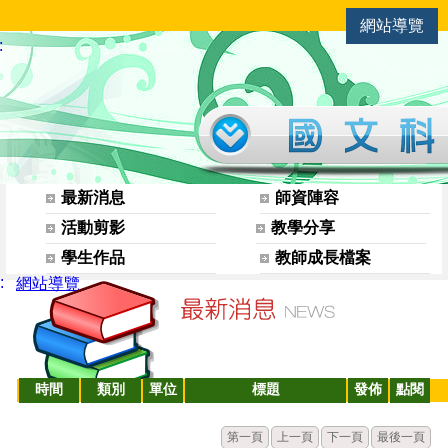
網站導覽
國文科
:
網站選單
最新消息
師資陣容
活動剪影
教學分享
學生作品
教師成長檔案
:
網站導覽
時間
類別
單位
標題
發佈
點閱
第一頁
上一頁
下一頁
最後一頁