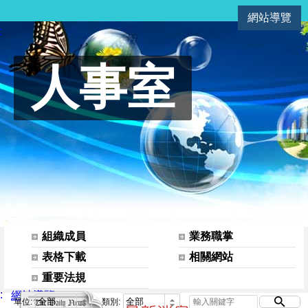
網站導覽
人事室
:
人事室
網站選單
組織成員
業務職掌
表格下載
相關網站
重要法規
:
網站導覽
單位:
類別: