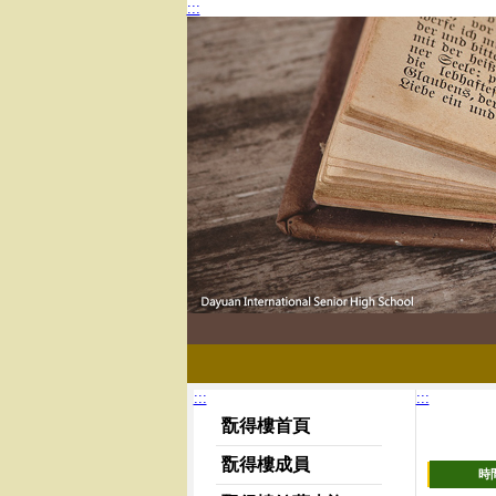
:::
(PDF 檔)
大園國際高中圖書館 | 自主學習
:::
:::
網站選單
翫得樓首頁
翫得樓成員
時