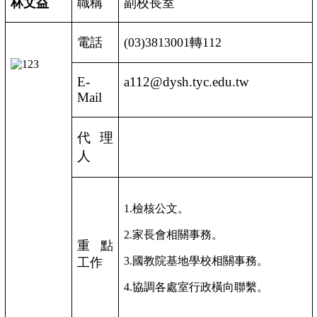
林文益
職稱
副校長室
電話
(03)3813001
轉
112
E-
a112@dysh.tyc.edu.tw
Mail
代理
人
1.檢核公文。
2.家長會相關事務。
重點
3.國教院基地學校相關事務。
工作
4.協調各處室行政橫向聯繫。