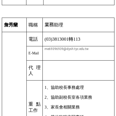
詹秀蘭
職稱
業務
助理
電話
(03)3813001
轉
113
me69396939@dysh.tyc.edu.tw
E-Mail
代理
人
1
、協助校長事務處理
2
、協助副校長室各項業務
重點
3
、家長會相關業務
工作