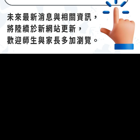
The following 
023/04/21招生說明會-
112 學年度國際文憑課程暨海攬班
】
efing.
參考資料：說明會簡報（
連
結
(另開新視窗)
）
開新視窗)