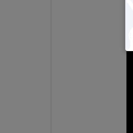
【2
bri
－
(另