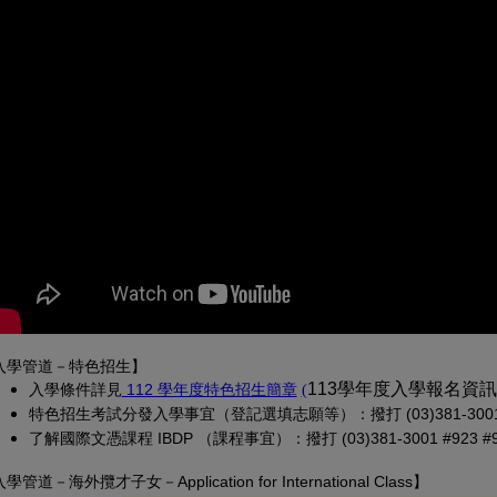
入學管道－特色招生】
(另開新視窗)
(PDF 檔，另開新視窗)
113學年度入學報名資
入學條
件詳見
 112 學年度特色招生簡章
(
特色招生考試分發入學事宜（登記選填志願等）：撥打 (03)381-3001 
了解國際文憑課程 IBDP （課程事宜）：撥打 (03)381-3001 #923 #913
入學管道－
海外攬才子女
－Application for International Class
】