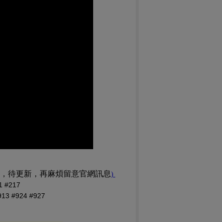
訊，待更新，再麻煩留意官網訊息
(PDF 檔，另開新視窗)
)
#217
 #924 #927