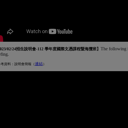
The following 
023/02/24招生說明會-
112 學年度國際文憑課程暨海攬班
】
efing.
連結
(另開新視窗)
參考資料：說明會簡報（
）